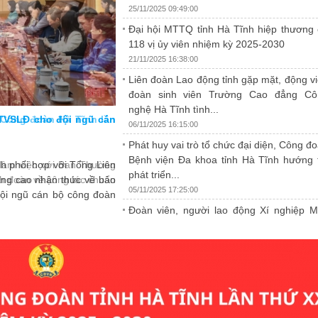
25/11/2025 09:49:00
Đại hội MTTQ tỉnh Hà Tĩnh hiệp thương
118 vị ủy viên nhiệm kỳ 2025-2030
21/11/2025 16:38:00
Liên đoàn Lao động tỉnh gặp mặt, động v
đoàn sinh viên Trường Cao đẳng Cô
nghệ Hà Tĩnh tình...
TVSLĐ cho đội ngũ cán
3.070 lao động Hà Tĩnh được mua hàng 
06/11/2025 16:15:00
đoàn"
Phát huy vai trò tổ chức đại diện, Công đ
25/11/2025 09:49:00
Bệnh viện Đa khoa tỉnh Hà Tĩnh hướng 
h phối hợp với Tổng Liên
Chương trình “Chợ tết công đoàn - Xuân 20
phát triển...
âng cao nhận thức về bảo
người lao động Hà Tĩnh mua sắm hàng hóa mi
05/11/2025 17:25:00
đội ngũ cán bộ công đoàn
lượng, vận chuyển.
Đoàn viên, người lao động Xí nghiệp 
10 Hà Tĩnh được khám sức khỏe định 
theo quy định
31/10/2025 16:41:00