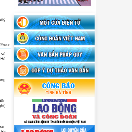
áng
iếp>>
 và
 Hà
àng
iên
ghệ
oàn
tới