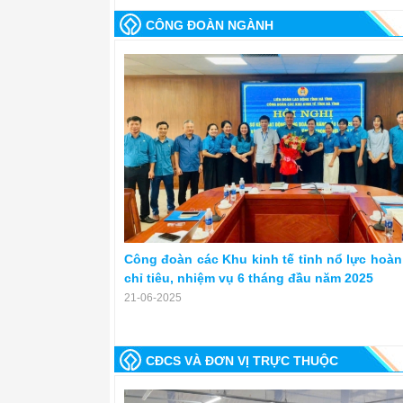
CÔNG ĐOÀN NGÀNH
Công đoàn các Khu kinh tế tỉnh nổ lực hoàn
chỉ tiêu, nhiệm vụ 6 tháng đầu năm 2025
21-06-2025
CĐCS VÀ ĐƠN VỊ TRỰC THUỘC