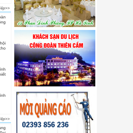
iếp>>
oàn
ộng
hội
cho
ính
iết
ính
iếp>>
áng
Đại