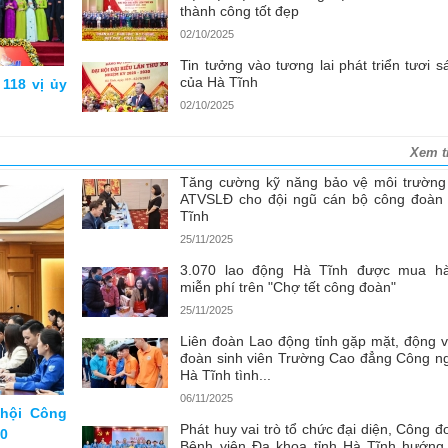
thành công tốt đẹp
02/10/2025
Tin tưởng vào tương lai phát triển tươi s
của Hà Tĩnh
118 vị ủy
02/10/2025
Xem t
Tăng cường kỹ năng bảo vệ môi trường
ATVSLĐ cho đội ngũ cán bộ công đoàn
Tĩnh
25/11/2025
3.070 lao động Hà Tĩnh được mua h
miễn phí trên "Chợ tết công đoàn"
25/11/2025
Liên đoàn Lao động tỉnh gặp mặt, động v
đoàn sinh viên Trường Cao đẳng Công n
Hà Tĩnh tình...
06/11/2025
 hội Công
Phát huy vai trò tổ chức đại diện, Công đ
30
Bệnh viện Đa khoa tỉnh Hà Tĩnh hướng 