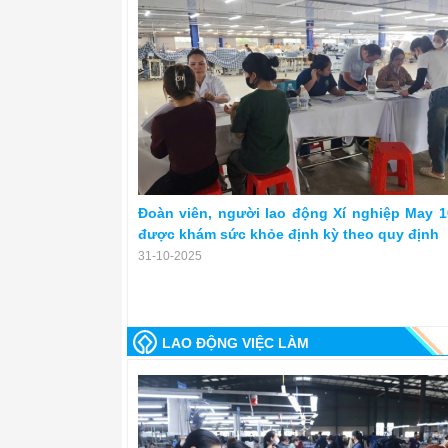
Đoàn viên, người lao động Xí nghiệp May 1
được khám sức khỏe định kỳ theo quy định
31-10-2025
LAO ĐỘNG VIỆC LÀM