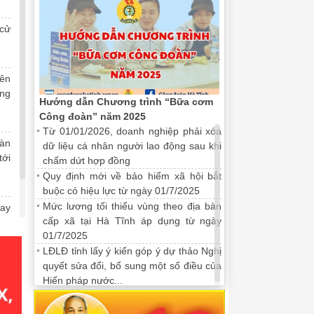
 cử
iên
ng
Hướng dẫn Chương trình “Bữa cơm
Công đoàn” năm 2025
miễn phí trên "Chợ tết công
Đại hội MTTQ tỉnh Hà Tĩnh hiệp t
Từ 01/01/2026, doanh nghiệp phải xóa
2025-2030
oàn
21/11/2025 16:38:00
dữ liệu cá nhân người lao động sau khi
tới
chấm dứt hợp đồng
26” sẽ hỗ trợ 3.070 đoàn viên,
Đại hội đã nhất trí số lư­ợng, cơ cấ
Quy định mới về bảo hiểm xã hội bắt
ễn phí; ưu đãi về giá cả, chất
tỉnh Hà Tĩnh khóa XVI, nhiệm kỳ 2025
buộc có hiệu lực từ ngày 01/7/2025
dân chủ, thống nhất cử tại đại hội là 
Mức lương tối thiểu vùng theo địa bàn
chức Chủ tịch Ủy ban MTTQ tỉnh.
May
cấp xã tại Hà Tĩnh áp dụng từ ngày
kỳ
01/7/2025
LĐLĐ tỉnh lấy ý kiến góp ý dự thảo Nghị
quyết sửa đổi, bổ sung một số điều của
Hiến pháp nước...