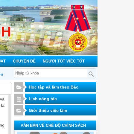
NH
UẬT
CHUYÊN ĐỀ
NGƯỜI TỐT VIỆC TỐT
Học tập và làm theo Bác
Lịch công tác
 và
 Hà
Giới thiệu việc làm
ng
VĂN BẢN VỀ CHẾ ĐỘ CHÍNH SÁCH