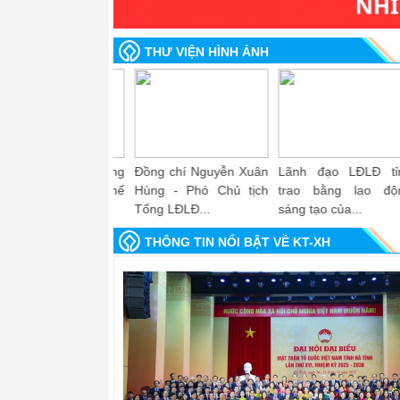
THƯ VIỆN HÌNH ẢNH
 chí Võ Hồng Hải -
Đồng chí Phan Thu
Đồng chí Vũ Thị Giáng
BTV, Trưởng Ban
Thủy - Phó Tổng Biên
Hương - UV Đoàn
hức...
tập Báo Lao...
Chủ...
THÔNG TIN NỔI BẬT VỀ KT-XH