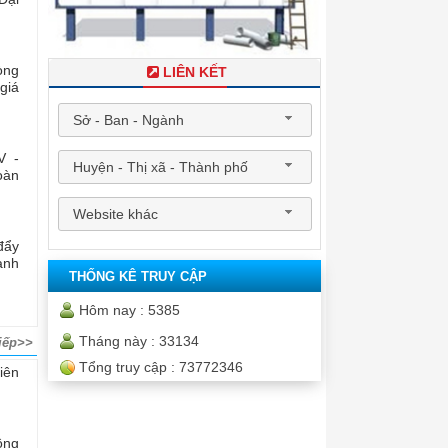
òng
LIÊN KẾT
giá
Sở - Ban - Ngành
V -
Huyện - Thị xã - Thành phố
oàn
Website khác
đẩy
ành
THỐNG KÊ TRUY CẬP
Hôm nay :
5385
Tháng này :
33134
iếp>>
Tổng truy cập :
73772346
iên
ông