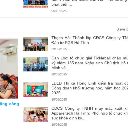
phát triển...
05/11/2025
Xem t
Thạch Hà: Thành lập CĐCS Công ty T
Đầu tư PGS Hà Tĩnh
29/05/2025
Can Lộc: tổ chức giải Pickleball chào m
kỷ niệm 135 năm Ngày sinh Chủ tịch Hồ 
Minh và...
20/05/2025
LĐLĐ Thị xã Hồng Lĩnh kiểm tra hoạt đ
Công đoàn khối trường học, năm học 20
2025.
16/05/2025
động công
CĐCS Công ty TNHH may mặc xuất k
Appareltech Hà Tĩnh: Phối hợp tổ chức k
sức khỏe định kỳ...
16/05/2025