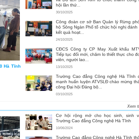
hội lần thứ...
30/10/2025
Công đoàn cơ sở Ban Quản lý Rừng ph
hộ Sông Ngàn Phố tổ chức hội nghị đánh 
kết quả hoạt...
24/10/2025
CĐCS Công ty CP May Xuất khẩu MT
Tiếp tục đổi mới, chăm lo thiết thực cho đ
viên, người lao...
0 Hà Tĩnh
13/10/2025
Trường Cao đẳng Công nghệ Hà Tĩnh 
mạnh huấn luyện ATVSLĐ chào mừng th
công Đại hội Đảng bộ...
03/10/2025
Xem t
Cơ hội rộng mở cho học sinh, sinh v
Trường Cao đẳng Công nghệ Hà Tĩnh
10/06/2024
Trường Cao đẳng Công nghệ Hà Tĩnh th