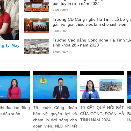
báo tuyển sinh năm 2024
27/03/2024
Trường CĐ Công nghệ Hà Tĩnh: Lễ bế gi
gắn với giới thiệu việc làm cho sinh viên
01/08/2023
Trường Cao đẳng Công nghệ Hà Tĩnh tu
sinh khóa 28 - năm 2023
ông ty May
18/04/2023
10 sự kiện, hoạt động
Đẩy mạnh thi đua lao
Tập trung công
tiêu biểu của Công
động sản xuất cuối
phát triển đoàn 
đoàn Việt Nam năm
năm 2024
thành lập Công 
2024
cơ sở trong d