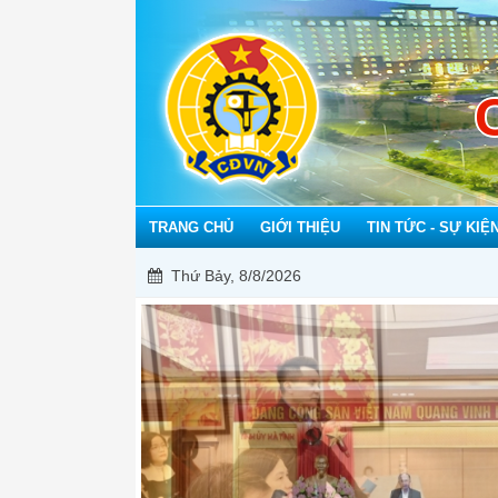
TRANG CHỦ
GIỚI THIỆU
TIN TỨC - SỰ KIỆ
Thứ Bảy, 8/8/2026
Mỗi 