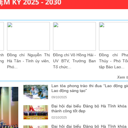
Đồng chí Võ Hồng Hải -
Phó Bí thư Thường
Đồng chí Nguyễn 
UV BTV, Trưởng Ban
trực Tỉnh ủy Trần Thế
Dũng, Chủ nh
Tổ chức...
Dũng và...
UBKT Tổng LĐLĐ..
Xem t
Lan tỏa phong trào thi đua “Lao động giỏ
Lao động sáng tạo”
09/10/2025
Đại hội đại biểu Đảng bộ Hà Tĩnh khóa
thành công tốt đẹp
02/10/2025
Đại hội đại biểu Đảng bộ Hà Tĩnh khóa