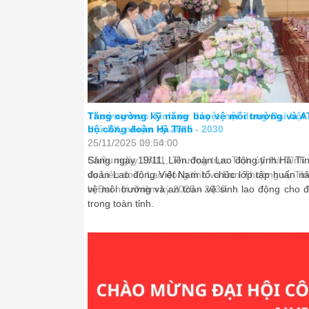
 đoàn Hà Tĩnh lần
Tăng cường kỹ năng bảo vệ môi trường và A
bộ công đoàn Hà Tĩnh
25/11/2025 09:54:00
việc với Ban Thường
Sáng ngày 19/11, Liên đoàn Lao động tỉnh Hà Tĩn
n về công tác chuẩn
đoàn Lao động Việt Nam tổ chức lớp tập huấn n
vệ môi trường và an toàn vệ sinh lao động cho 
trong toàn tỉnh.