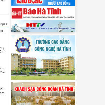
iếp>>
NHH
ừng
Chí
ộng
24–
hẩu
hám