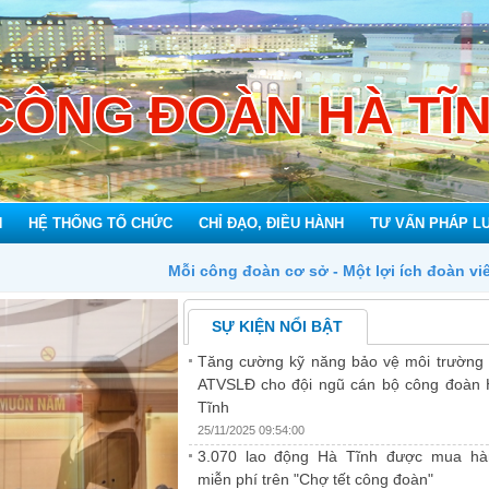
CÔNG ĐOÀN HÀ TĨ
N
HỆ THỐNG TỔ CHỨC
CHỈ ĐẠO, ĐIỀU HÀNH
TƯ VẤN PHÁP L
công đoàn cơ sở - Một lợi ích đoàn viên
SỰ KIỆN NỔI BẬT
Tăng cường kỹ năng bảo vệ môi trường
ATVSLĐ cho đội ngũ cán bộ công đoàn
Tĩnh
25/11/2025 09:54:00
3.070 lao động Hà Tĩnh được mua hà
miễn phí trên "Chợ tết công đoàn"