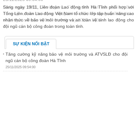
an
Sáng ngày 19/11, Liên đoàn Lao động tỉnh Hà Tĩnh phối hợp với
C
àn
Tổng Liên đoàn Lao động Việt Nam tổ chức lớp tập huấn nâng cao
đ
nhận thức về bảo vệ môi trường và an toàn vệ sinh lao động cho
ư
đội ngũ cán bộ công đoàn trong toàn tỉnh.
SỰ KIỆN NỔI BẬT
Tăng cường kỹ năng bảo vệ môi trường và ATVSLĐ cho đội
ngũ cán bộ công đoàn Hà Tĩnh
25/11/2025 09:54:00