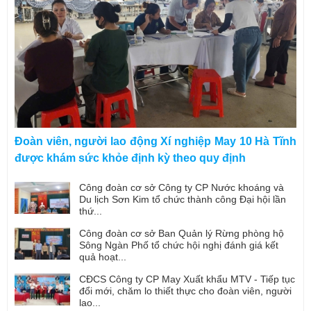
Đoàn viên, người lao động Xí nghiệp May 10 Hà Tĩnh
được khám sức khỏe định kỳ theo quy định
Công đoàn cơ sở Công ty CP Nước khoáng và
Du lịch Sơn Kim tổ chức thành công Đại hội lần
thứ...
Công đoàn cơ sở Ban Quản lý Rừng phòng hộ
Sông Ngàn Phố tổ chức hội nghị đánh giá kết
quả hoạt...
CĐCS Công ty CP May Xuất khẩu MTV - Tiếp tục
đổi mới, chăm lo thiết thực cho đoàn viên, người
lao...