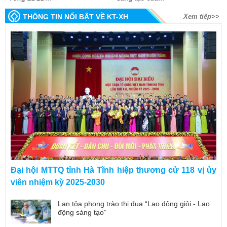
THÔNG TIN NỔI BẬT VỀ KT-XH
Xem tiếp>>
Đại hội MTTQ tỉnh Hà Tĩnh hiệp thương cử 118 vị ủy
viên nhiệm kỳ 2025-2030
Lan tỏa phong trào thi đua “Lao động giỏi - Lao
động sáng tạo”