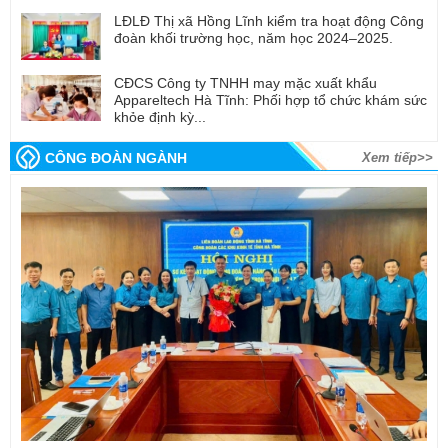
LĐLĐ Thị xã Hồng Lĩnh kiểm tra hoạt động Công
đoàn khối trường học, năm học 2024–2025.
CĐCS Công ty TNHH may mặc xuất khẩu
Appareltech Hà Tĩnh: Phối hợp tổ chức khám sức
khỏe định kỳ...
CÔNG ĐOÀN NGÀNH
Xem tiếp>>