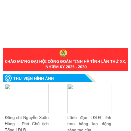
THƯ VIỆN HÌNH ẢNH
Lãnh đạo LĐLĐ tỉnh
Đồng chí Nguyễn Thị
trao bằng lao động
Hà Tân - Tỉnh ủy viên,
sáng tạo của...
Phó...