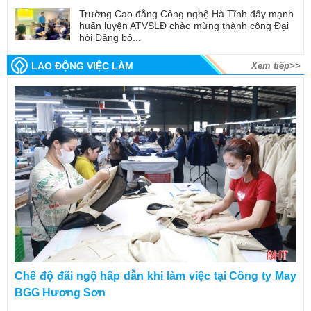
Trường Cao đẳng Công nghệ Hà Tĩnh đẩy mạnh
huấn luyện ATVSLĐ chào mừng thành công Đại
hội Đảng bộ...
LAO ĐỘNG VIỆC LÀM
Xem tiếp>>
Chế độ đãi ngộ hấp dẫn khi làm việc tại Công ty May
BGG Hương Sơn