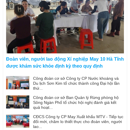
Đoàn viên, người lao động Xí nghiệp May 10 Hà Tĩnh
được khám sức khỏe định kỳ theo quy định
Công đoàn cơ sở Công ty CP Nước khoáng và
Du lịch Sơn Kim tổ chức thành công Đại hội lần
thứ...
Công đoàn cơ sở Ban Quản lý Rừng phòng hộ
Sông Ngàn Phố tổ chức hội nghị đánh giá kết
quả hoạt...
CĐCS Công ty CP May Xuất khẩu MTV - Tiếp tục
đổi mới, chăm lo thiết thực cho đoàn viên, người
lao...