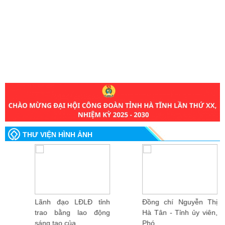
THƯ VIỆN HÌNH ẢNH
Lãnh đạo LĐLĐ tỉnh
Đồng chí Nguyễn Thị
trao bằng lao động
Hà Tân - Tỉnh ủy viên,
sáng tạo của...
Phó...