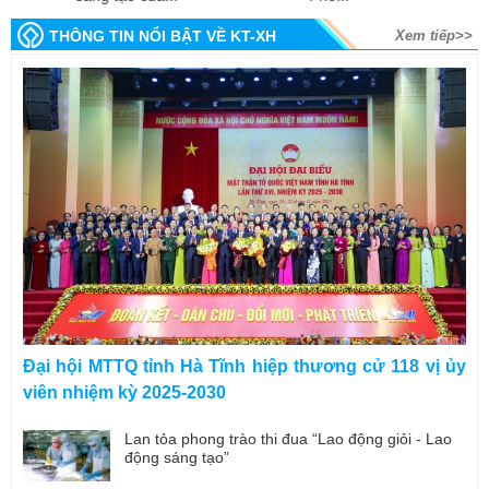
THÔNG TIN NỔI BẬT VỀ KT-XH
Xem tiếp>>
Đại hội MTTQ tỉnh Hà Tĩnh hiệp thương cử 118 vị ủy
viên nhiệm kỳ 2025-2030
Lan tỏa phong trào thi đua “Lao động giỏi - Lao
động sáng tạo”