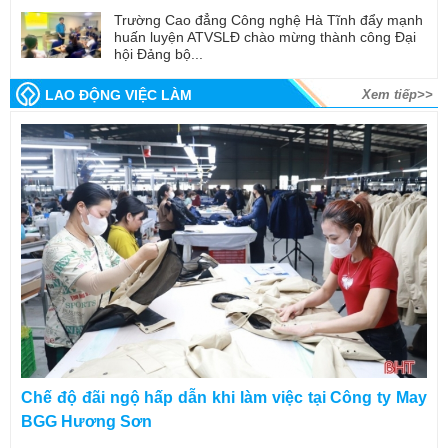
Trường Cao đẳng Công nghệ Hà Tĩnh đẩy mạnh
huấn luyện ATVSLĐ chào mừng thành công Đại
hội Đảng bộ...
LAO ĐỘNG VIỆC LÀM
Xem tiếp>>
Chế độ đãi ngộ hấp dẫn khi làm việc tại Công ty May
BGG Hương Sơn