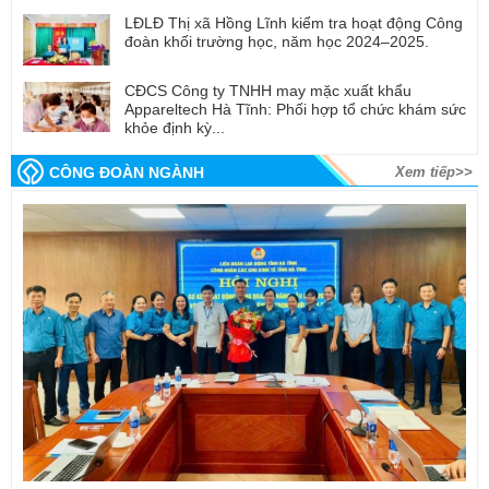
LĐLĐ Thị xã Hồng Lĩnh kiểm tra hoạt động Công
đoàn khối trường học, năm học 2024–2025.
CĐCS Công ty TNHH may mặc xuất khẩu
Appareltech Hà Tĩnh: Phối hợp tổ chức khám sức
khỏe định kỳ...
CÔNG ĐOÀN NGÀNH
Xem tiếp>>