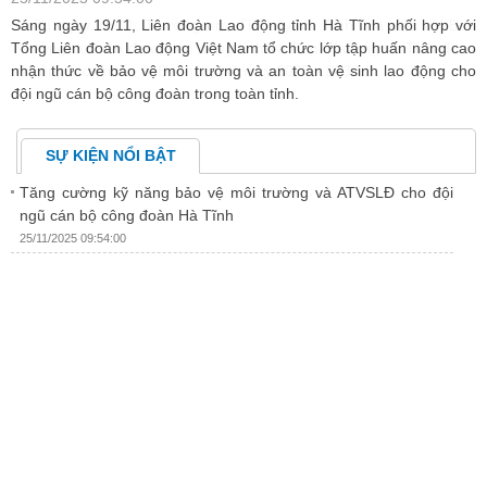
an
Sáng ngày 19/11, Liên đoàn Lao động tỉnh Hà Tĩnh phối hợp với
C
àn
Tổng Liên đoàn Lao động Việt Nam tổ chức lớp tập huấn nâng cao
đ
nhận thức về bảo vệ môi trường và an toàn vệ sinh lao động cho
ư
đội ngũ cán bộ công đoàn trong toàn tỉnh.
SỰ KIỆN NỔI BẬT
Tăng cường kỹ năng bảo vệ môi trường và ATVSLĐ cho đội
ngũ cán bộ công đoàn Hà Tĩnh
25/11/2025 09:54:00