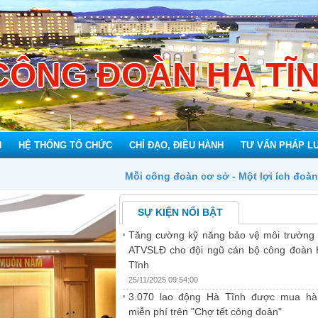
CÔNG ĐOÀN HÀ TĨ
N
HỆ THỐNG TỔ CHỨC
CHỈ ĐẠO, ĐIỀU HÀNH
TƯ VẤN PHÁP L
ỗi công đoàn cơ sở - Một lợi ích đoàn viên
SỰ KIỆN NỔI BẬT
Tăng cường kỹ năng bảo vệ môi trường
ATVSLĐ cho đội ngũ cán bộ công đoàn
Tĩnh
25/11/2025 09:54:00
3.070 lao động Hà Tĩnh được mua hà
miễn phí trên "Chợ tết công đoàn"