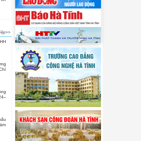
iếp>>
NHH
ừng
Chí
ộng
24–
hẩu
hám