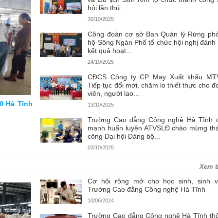
hội lần thứ...
30/10/2025
Công đoàn cơ sở Ban Quản lý Rừng ph
hộ Sông Ngàn Phố tổ chức hội nghị đánh 
kết quả hoạt...
24/10/2025
CĐCS Công ty CP May Xuất khẩu MT
Tiếp tục đổi mới, chăm lo thiết thực cho đ
viên, người lao...
0 Hà Tĩnh
13/10/2025
Trường Cao đẳng Công nghệ Hà Tĩnh 
mạnh huấn luyện ATVSLĐ chào mừng th
công Đại hội Đảng bộ...
03/10/2025
Xem t
Cơ hội rộng mở cho học sinh, sinh v
Trường Cao đẳng Công nghệ Hà Tĩnh
10/06/2024
Trường Cao đẳng Công nghệ Hà Tĩnh th