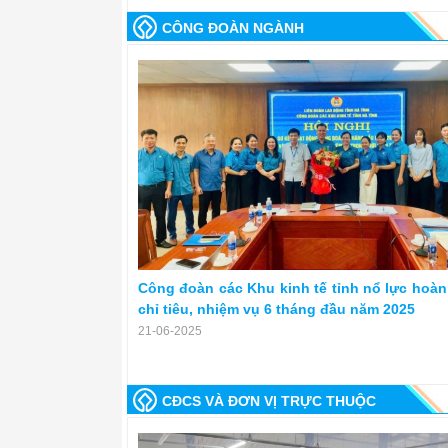
CÔNG ĐOÀN NGÀNH
Công đoàn các Khu kinh tế tỉnh nổ lực hoàn
chỉ tiêu, nhiệm vụ 6 tháng đầu năm 2025
21-06-2025
CĐCS VÀ ĐƠN VỊ TRỰC THUỘC