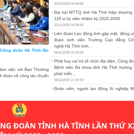
25/11/2025 09:49:00
Đại hội MTTQ tỉnh Hà Tĩnh hiệp thương
118 vị ủy viên nhiệm kỳ 2025-2030
21/11/2025 16:38:00
Liên đoàn Lao động tỉnh gặp mặt, động v
đoàn sinh viên Trường Cao đẳng Cô
nghệ Hà Tĩnh tình...
TVSLĐ cho đội ngũ cán
3.070 lao động Hà Tĩnh được mua hàng 
06/11/2025 16:15:00
đoàn"
Phát huy vai trò tổ chức đại diện, Công đ
25/11/2025 09:49:00
Bệnh viện Đa khoa tỉnh Hà Tĩnh hướng 
h phối hợp với Tổng Liên
Chương trình “Chợ tết công đoàn - Xuân 20
phát triển...
âng cao nhận thức về bảo
người lao động Hà Tĩnh mua sắm hàng hóa mi
05/11/2025 17:25:00
đội ngũ cán bộ công đoàn
lượng, vận chuyển.
Đoàn viên, người lao động Xí nghiệp 
10 Hà Tĩnh được khám sức khỏe định 
theo quy định
31/10/2025 16:41:00