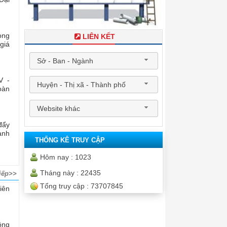
òng
LIÊN KẾT
giá
Sở - Ban - Ngành
V -
Huyện - Thị xã - Thành phố
oàn
Website khác
đẩy
ành
THỐNG KÊ TRUY CẬP
Hôm nay :
1023
Tháng này :
22435
iếp>>
Tổng truy cập :
73707845
iên
ông