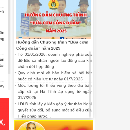
 cử
iên
ng
Hướng dẫn Chương trình “Bữa cơm
Công đoàn” năm 2025
miễn phí trên "Chợ tết công
Đại hội MTTQ tỉnh Hà Tĩnh hiệp t
Từ 01/01/2026, doanh nghiệp phải xóa
2025-2030
oàn
21/11/2025 16:38:00
dữ liệu cá nhân người lao động sau khi
tới
chấm dứt hợp đồng
26” sẽ hỗ trợ 3.070 đoàn viên,
Đại hội đã nhất trí số lư­ợng, cơ cấ
Quy định mới về bảo hiểm xã hội bắt
ễn phí; ưu đãi về giá cả, chất
tỉnh Hà Tĩnh khóa XVI, nhiệm kỳ 2025
buộc có hiệu lực từ ngày 01/7/2025
dân chủ, thống nhất cử tại đại hội là 
Mức lương tối thiểu vùng theo địa bàn
chức Chủ tịch Ủy ban MTTQ tỉnh.
May
cấp xã tại Hà Tĩnh áp dụng từ ngày
kỳ
01/7/2025
LĐLĐ tỉnh lấy ý kiến góp ý dự thảo Nghị
quyết sửa đổi, bổ sung một số điều của
Hiến pháp nước...