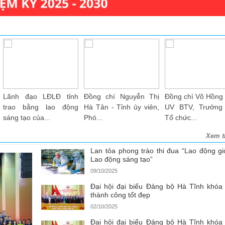
Đồng chí Võ Hồng Hải -
Phó Bí thư Thường
Đồng chí Nguyễn 
UV BTV, Trưởng Ban
trực Tỉnh ủy Trần Thế
Dũng, Chủ nh
Tổ chức...
Dũng và...
UBKT Tổng LĐLĐ..
Xem t
Lan tỏa phong trào thi đua “Lao động giỏ
Lao động sáng tạo”
09/10/2025
Đại hội đại biểu Đảng bộ Hà Tĩnh khóa
thành công tốt đẹp
02/10/2025
Đại hội đại biểu Đảng bộ Hà Tĩnh khóa