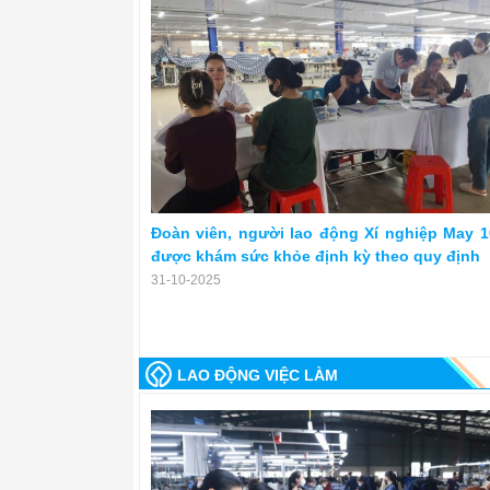
Đoàn viên, người lao động Xí nghiệp May 1
được khám sức khỏe định kỳ theo quy định
31-10-2025
LAO ĐỘNG VIỆC LÀM