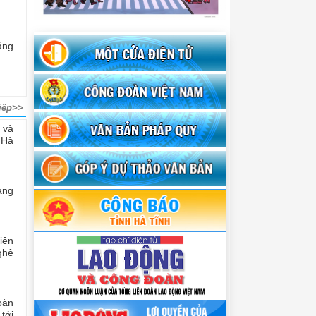
áng
iếp>>
 và
 Hà
àng
iên
ghệ
oàn
tới