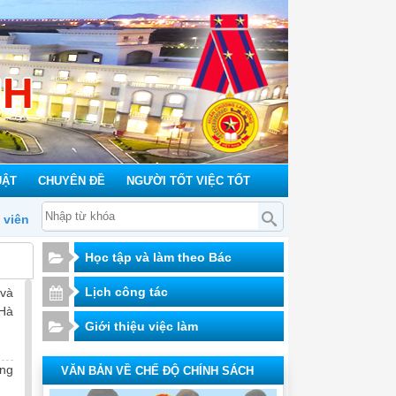
NH
UẬT
CHUYÊN ĐỀ
NGƯỜI TỐT VIỆC TỐT
Học tập và làm theo Bác
Lịch công tác
 và
 Hà
Giới thiệu việc làm
ng
VĂN BẢN VỀ CHẾ ĐỘ CHÍNH SÁCH