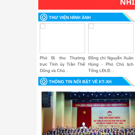
THƯ VIỆN HÌNH ẢNH
 chí Võ Hồng Hải -
Đồng chí Phan Thu
Đồng chí Vũ Thị Giáng
BTV, Trưởng Ban
Thủy - Phó Tổng Biên
Hương - UV Đoàn
hức...
tập Báo Lao...
Chủ...
THÔNG TIN NỔI BẬT VỀ KT-XH