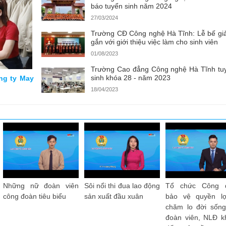
báo tuyển sinh năm 2024
27/03/2024
Trường CĐ Công nghệ Hà Tĩnh: Lễ bế gi
gắn với giới thiệu việc làm cho sinh viên
01/08/2023
Trường Cao đẳng Công nghệ Hà Tĩnh tu
sinh khóa 28 - năm 2023
ông ty May
18/04/2023
10 sự kiện, hoạt động
Đẩy mạnh thi đua lao
Tập trung công
tiêu biểu của Công
động sản xuất cuối
phát triển đoàn 
đoàn Việt Nam năm
năm 2024
thành lập Công 
2024
cơ sở trong d