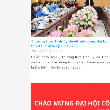
 đoàn Hà Tĩnh lần
Tăng cường kỹ năng bảo vệ môi trường và A
bộ công đoàn Hà Tĩnh
25/11/2025 09:54:00
việc với Ban Thường
Sáng ngày 19/11, Liên đoàn Lao động tỉnh Hà Tĩn
n về công tác chuẩn
đoàn Lao động Việt Nam tổ chức lớp tập huấn n
vệ môi trường và an toàn vệ sinh lao động cho 
trong toàn tỉnh.