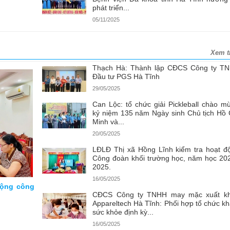
phát triển...
05/11/2025
Xem t
Thạch Hà: Thành lập CĐCS Công ty T
Đầu tư PGS Hà Tĩnh
29/05/2025
Can Lộc: tổ chức giải Pickleball chào m
kỷ niệm 135 năm Ngày sinh Chủ tịch Hồ 
Minh và...
20/05/2025
LĐLĐ Thị xã Hồng Lĩnh kiểm tra hoạt đ
Công đoàn khối trường học, năm học 20
2025.
16/05/2025
động công
CĐCS Công ty TNHH may mặc xuất k
Appareltech Hà Tĩnh: Phối hợp tổ chức k
sức khỏe định kỳ...
16/05/2025