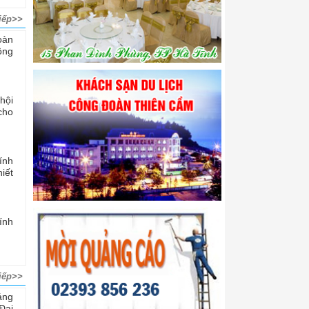
iếp>>
oàn
ộng
hội
cho
ính
iết
ính
iếp>>
áng
Đại