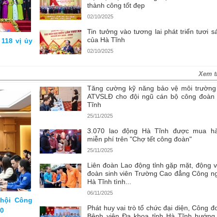
thành công tốt đẹp
02/10/2025
Tin tưởng vào tương lai phát triển tươi s
của Hà Tĩnh
118 vị ủy
02/10/2025
Xem t
Tăng cường kỹ năng bảo vệ môi trường
ATVSLĐ cho đội ngũ cán bộ công đoàn
Tĩnh
25/11/2025
3.070 lao động Hà Tĩnh được mua h
miễn phí trên "Chợ tết công đoàn"
25/11/2025
Liên đoàn Lao động tỉnh gặp mặt, động v
đoàn sinh viên Trường Cao đẳng Công n
Hà Tĩnh tình...
06/11/2025
 hội Công
Phát huy vai trò tổ chức đại diện, Công đ
30
Bệnh viện Đa khoa tỉnh Hà Tĩnh hướng 