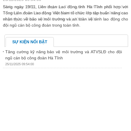
an
Sáng ngày 19/11, Liên đoàn Lao động tỉnh Hà Tĩnh phối hợp với
C
àn
Tổng Liên đoàn Lao động Việt Nam tổ chức lớp tập huấn nâng cao
đ
nhận thức về bảo vệ môi trường và an toàn vệ sinh lao động cho
ư
đội ngũ cán bộ công đoàn trong toàn tỉnh.
SỰ KIỆN NỔI BẬT
Tăng cường kỹ năng bảo vệ môi trường và ATVSLĐ cho đội
ngũ cán bộ công đoàn Hà Tĩnh
25/11/2025 09:54:00