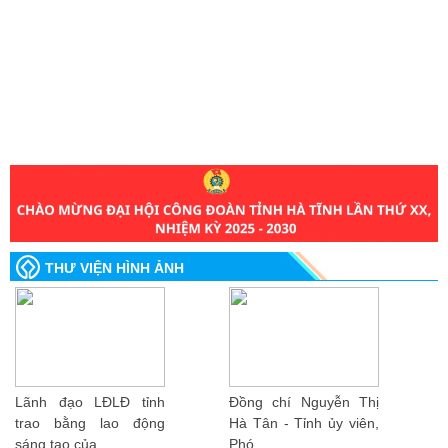
THƯ VIỆN HÌNH ẢNH
Lãnh đạo LĐLĐ tỉnh
Đồng chí Nguyễn Thị
trao bằng lao động
Hà Tân - Tỉnh ủy viên,
sáng tạo của...
Phó...