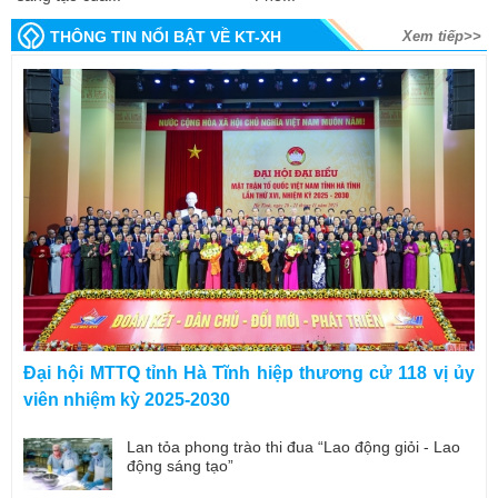
THÔNG TIN NỔI BẬT VỀ KT-XH
Xem tiếp>>
Đại hội MTTQ tỉnh Hà Tĩnh hiệp thương cử 118 vị ủy
viên nhiệm kỳ 2025-2030
Lan tỏa phong trào thi đua “Lao động giỏi - Lao
động sáng tạo”