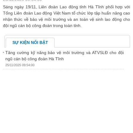
an
Sáng ngày 19/11, Liên đoàn Lao động tỉnh Hà Tĩnh phối hợp với
C
àn
Tổng Liên đoàn Lao động Việt Nam tổ chức lớp tập huấn nâng cao
đ
nhận thức về bảo vệ môi trường và an toàn vệ sinh lao động cho
ư
đội ngũ cán bộ công đoàn trong toàn tỉnh.
SỰ KIỆN NỔI BẬT
Tăng cường kỹ năng bảo vệ môi trường và ATVSLĐ cho đội
ngũ cán bộ công đoàn Hà Tĩnh
25/11/2025 09:54:00