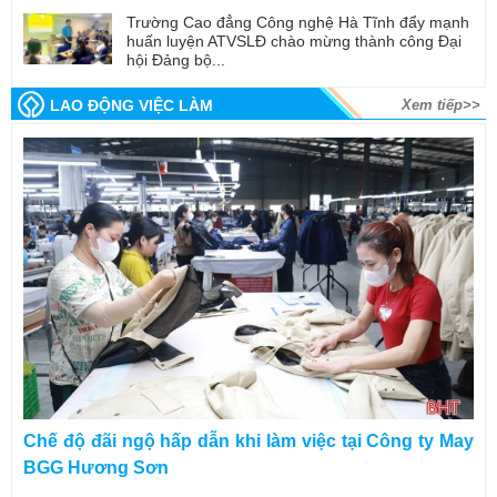
Trường Cao đẳng Công nghệ Hà Tĩnh đẩy mạnh
huấn luyện ATVSLĐ chào mừng thành công Đại
hội Đảng bộ...
LAO ĐỘNG VIỆC LÀM
Xem tiếp>>
Chế độ đãi ngộ hấp dẫn khi làm việc tại Công ty May
BGG Hương Sơn