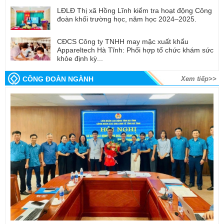
LĐLĐ Thị xã Hồng Lĩnh kiểm tra hoạt động Công
đoàn khối trường học, năm học 2024–2025.
CĐCS Công ty TNHH may mặc xuất khẩu
Appareltech Hà Tĩnh: Phối hợp tổ chức khám sức
khỏe định kỳ...
CÔNG ĐOÀN NGÀNH
Xem tiếp>>