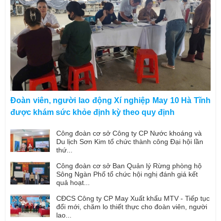
Đoàn viên, người lao động Xí nghiệp May 10 Hà Tĩnh
được khám sức khỏe định kỳ theo quy định
Công đoàn cơ sở Công ty CP Nước khoáng và
Du lịch Sơn Kim tổ chức thành công Đại hội lần
thứ...
Công đoàn cơ sở Ban Quản lý Rừng phòng hộ
Sông Ngàn Phố tổ chức hội nghị đánh giá kết
quả hoạt...
CĐCS Công ty CP May Xuất khẩu MTV - Tiếp tục
đổi mới, chăm lo thiết thực cho đoàn viên, người
lao...